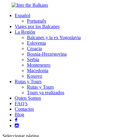
Español
Português
Viajes por los Balcanes
La Región
Balcanes y la ex Yugoslavia
Eslovenia
Croacia
Bosnia-Herzegovina
Serbia
Montenegro
Macedonia
Kosovo
Rutas y Tours
Rutas y Tours
Tours ya realizados
Quien Somos
FAQ’s
Contactos
Blog
Seleccionar página