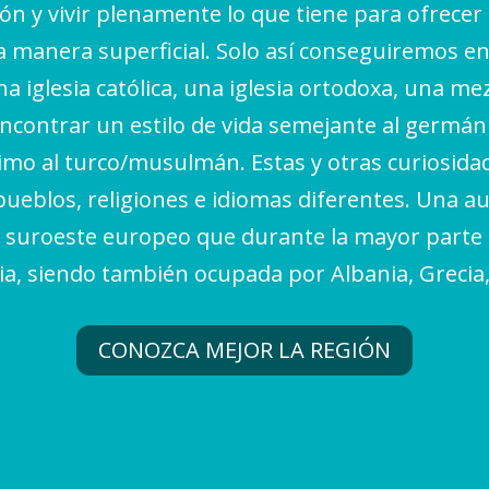
ión y vivir plenamente lo que tiene para ofrecer
na manera superficial. Solo así conseguiremos
a iglesia católica, una iglesia ortodoxa, una me
contrar un estilo de vida semejante al germánic
imo al turco/musulmán. Estas y otras curiosidad
 pueblos, religiones e idiomas diferentes. Una a
 suroeste europeo que durante la mayor parte 
ia, siendo también ocupada por Albania, Grecia
CONOZCA MEJOR LA REGIÓN