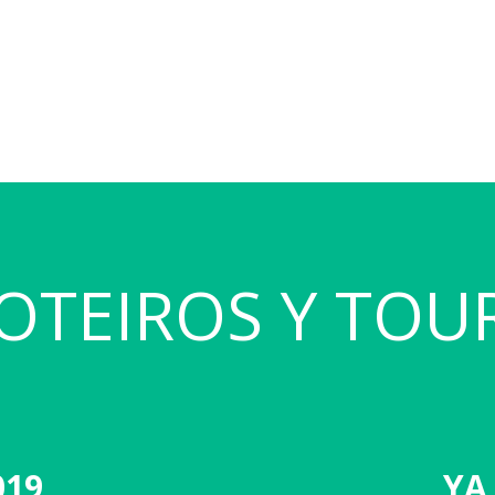
OTEIROS Y TOU
019
YA