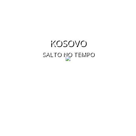
KOSOVO
SALTO NO TEMPO
CONHEÇA O KOSOVO
O Kosovo é o mais jovem país da Europa, tendo
declarado unilateralmente a sua independência da
Sérvia em 2008. A Sérvia, por seu turno, considera que