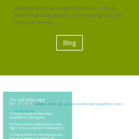
La página solicitada no pudo encontrarse. Trate de
perfeccionar su búsqueda o utilice la navegación para
localizar la entrada.
Blog
¿Por qué debe viajar
con nosotros?
«Ponte de Mostar» – Foto por
pietrocolumba
en
VisualHunt.com
/
CC BY-NC-SA
1) Porque nuestros recorridos
completos en portugués!
2) Porque somos especialistas en esta
región y es la única que trabajamos 🙂
3) Porque somos el único equipo que
vive en la región y la conoce por