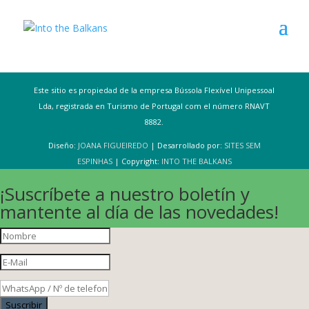
Este sitio es propiedad de la empresa Bússola Flexível Unipessoal
Lda, registrada en Turismo de Portugal com el número RNAVT
8882.
Diseño:
JOANA FIGUEIREDO
| Desarrollado por:
SITES SEM
ESPINHAS
| Copyright:
INTO THE BALKANS
¡Suscríbete a nuestro boletín y
mantente al día de las novedades!
Suscribir