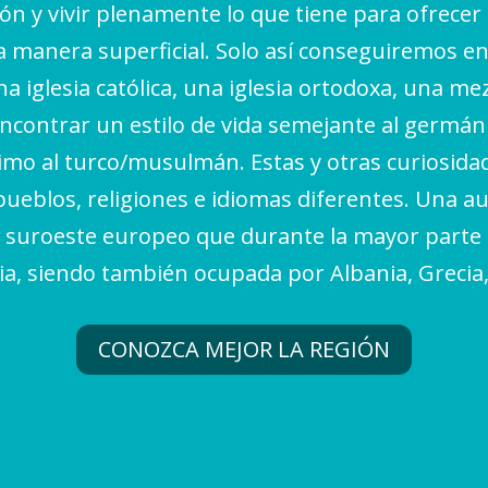
ión y vivir plenamente lo que tiene para ofrecer
na manera superficial. Solo así conseguiremos
a iglesia católica, una iglesia ortodoxa, una me
contrar un estilo de vida semejante al germánic
imo al turco/musulmán. Estas y otras curiosidad
 pueblos, religiones e idiomas diferentes. Una a
 suroeste europeo que durante la mayor parte 
ia, siendo también ocupada por Albania, Grecia
CONOZCA MEJOR LA REGIÓN