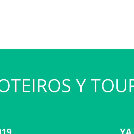
OTEIROS Y TOU
019
YA