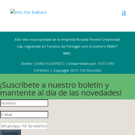
Este sitio es propiedad de la empresa Bússola Flexível Unipessoal
Lda, registrada en Turismo de Portugal com el número RNAVT
8882.
Diseño:
JOANA FIGUEIREDO
| Desarrollado por:
SITES SEM
ESPINHAS
| Copyright:
INTO THE BALKANS
¡Suscríbete a nuestro boletín y
mantente al día de las novedades!
Suscribir