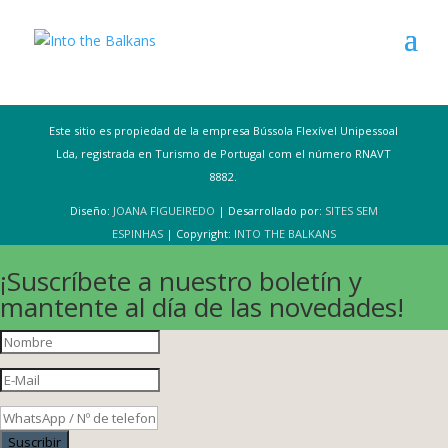
Este sitio es propiedad de la empresa Bússola Flexível Unipessoal
Lda, registrada en Turismo de Portugal com el número RNAVT
8882.
Diseño:
JOANA FIGUEIREDO
| Desarrollado por:
SITES SEM
ESPINHAS
| Copyright:
INTO THE BALKANS
¡Suscríbete a nuestro boletín y
mantente al día de las novedades!
Suscribir