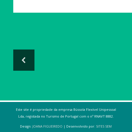
Este site é propriedade da empresa Bússola Flexível Unipessoal
Lda, registada no Turismo de Portugal com o nº RNAVT 8882.
Design:
JOANA FIGUEIREDO
| Desenvolvido por:
SITES SEM