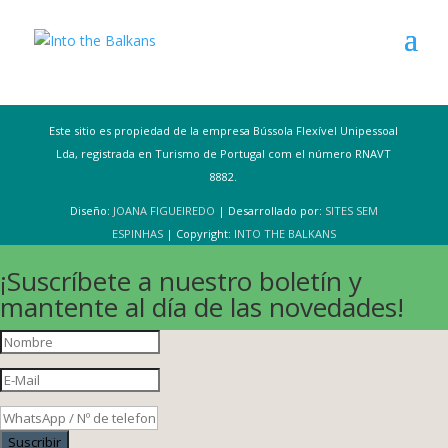
Este sitio es propiedad de la empresa Bússola Flexível Unipessoal
Lda, registrada en Turismo de Portugal com el número RNAVT
8882.
Diseño:
JOANA FIGUEIREDO
| Desarrollado por:
SITES SEM
ESPINHAS
| Copyright:
INTO THE BALKANS
¡Suscríbete a nuestro boletín y
mantente al día de las novedades!
Suscribir