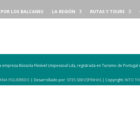
S POR LOS BALCANES
LA REGIÓN
RUTAS Y TOURS
 la empresa Bússola Flexível Unipessoal Lda, registrada en Turismo de Portuga
ANA FIGUEIREDO
| Desarrollado por:
SITES SEM ESPINHAS
| Copyright:
INTO TH