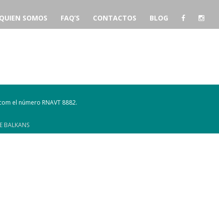
QUIEN SOMOS
FAQ’S
CONTACTOS
BLOG
l com el número RNAVT 8882.
E BALKANS