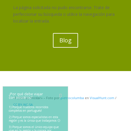
La página solicitada no pudo encontrarse. Trate de
perfeccionar su búsqueda o utilice la navegación para
localizar la entrada.
Blog
¿Por qué debe viajar
con nosotros?
«Ponte de Mostar» – Foto por
pietrocolumba
en
VisualHunt.com
/
CC BY-NC-SA
1) Porque nuestros recorridos
completos en portugués!
2) Porque somos especialistas en esta
región y es la única que trabajamos 🙂
3) Porque somos el único equipo que
vive en la región y la conoce por