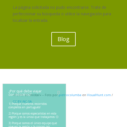
La página solicitada no pudo encontrarse. Trate de
perfeccionar su búsqueda o utilice la navegación para
localizar la entrada.
Blog
¿Por qué debe viajar
con nosotros?
«Ponte de Mostar» – Foto por
pietrocolumba
en
VisualHunt.com
/
CC BY-NC-SA
1) Porque nuestros recorridos
completos en portugués!
2) Porque somos especialistas en esta
región y es la única que trabajamos 🙂
3) Porque somos el único equipo que
vive en la región y la conoce por