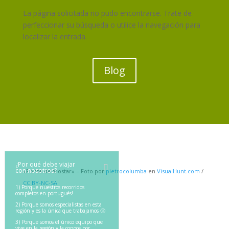
La página solicitada no pudo encontrarse. Trate de
perfeccionar su búsqueda o utilice la navegación para
localizar la entrada.
Blog
¿Por qué debe viajar
con nosotros?
«Ponte de Mostar» – Foto por
pietrocolumba
en
VisualHunt.com
/
CC BY-NC-SA
1) Porque nuestros recorridos
completos en portugués!
2) Porque somos especialistas en esta
región y es la única que trabajamos 🙂
3) Porque somos el único equipo que
vive en la región y la conoce por