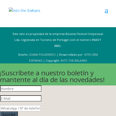
Este sitio es propiedad de la empresa Bússola Flexível Unipessoal
Lda, registrada en Turismo de Portugal com el número RNAVT
8882.
Diseño:
JOANA FIGUEIREDO
| Desarrollado por:
SITES SEM
ESPINHAS
| Copyright:
INTO THE BALKANS
¡Suscríbete a nuestro boletín y
mantente al día de las novedades!
Suscribir