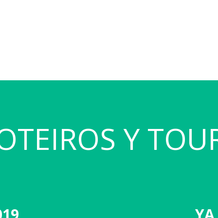
OTEIROS Y TOU
019
YA