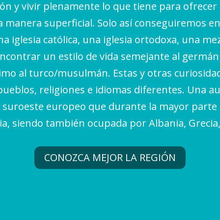
ión y vivir plenamente lo que tiene para ofrecer
na manera superficial. Solo así conseguiremos
a iglesia católica, una iglesia ortodoxa, una me
contrar un estilo de vida semejante al germánic
imo al turco/musulmán. Estas y otras curiosidad
 pueblos, religiones e idiomas diferentes. Una a
 suroeste europeo que durante la mayor parte 
ia, siendo también ocupada por Albania, Grecia
CONOZCA MEJOR LA REGIÓN