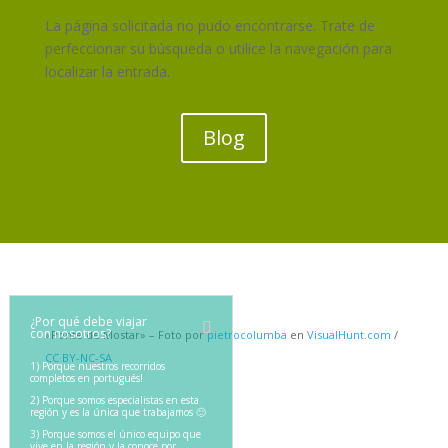
La página solicitada no pudo encontrarse. Trate de
perfeccionar su búsqueda o utilice la navegación para
localizar la entrada.
Blog
¿Por qué debe viajar
con nosotros?
«Ponte de Mostar» – Foto por
pietrocolumba
en
VisualHunt.com
/
CC BY-NC-SA
1) Porque nuestros recorridos
completos en portugués!
2) Porque somos especialistas en esta
región y es la única que trabajamos 🙂
3) Porque somos el único equipo que
vive en la región y la conoce por