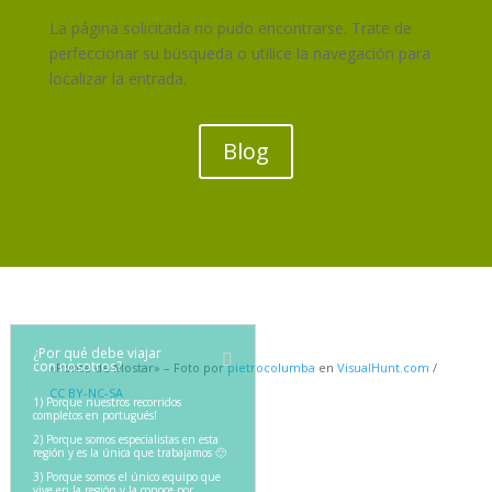
La página solicitada no pudo encontrarse. Trate de
perfeccionar su búsqueda o utilice la navegación para
localizar la entrada.
Blog
¿Por qué debe viajar
con nosotros?
«Ponte de Mostar» – Foto por
pietrocolumba
en
VisualHunt.com
/
CC BY-NC-SA
1) Porque nuestros recorridos
completos en portugués!
2) Porque somos especialistas en esta
región y es la única que trabajamos 🙂
3) Porque somos el único equipo que
vive en la región y la conoce por