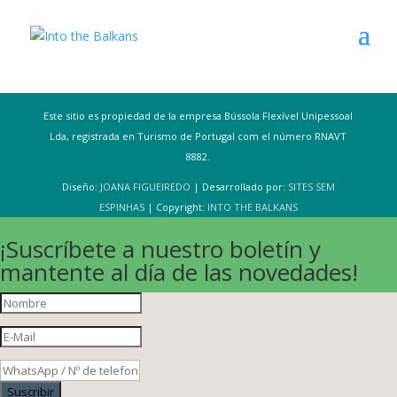
Este sitio es propiedad de la empresa Bússola Flexível Unipessoal
Lda, registrada en Turismo de Portugal com el número RNAVT
8882.
Diseño:
JOANA FIGUEIREDO
| Desarrollado por:
SITES SEM
ESPINHAS
| Copyright:
INTO THE BALKANS
¡Suscríbete a nuestro boletín y
mantente al día de las novedades!
Suscribir