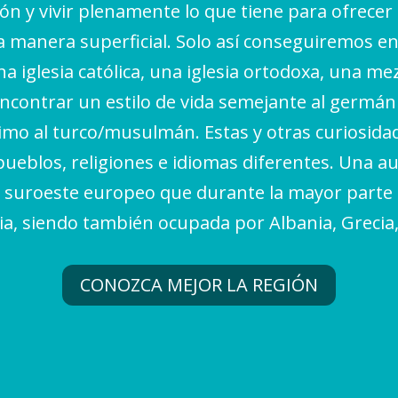
ión y vivir plenamente lo que tiene para ofrecer
na manera superficial. Solo así conseguiremos
a iglesia católica, una iglesia ortodoxa, una me
contrar un estilo de vida semejante al germánic
imo al turco/musulmán. Estas y otras curiosidad
 pueblos, religiones e idiomas diferentes. Una a
 suroeste europeo que durante la mayor parte 
ia, siendo también ocupada por Albania, Grecia
CONOZCA MEJOR LA REGIÓN