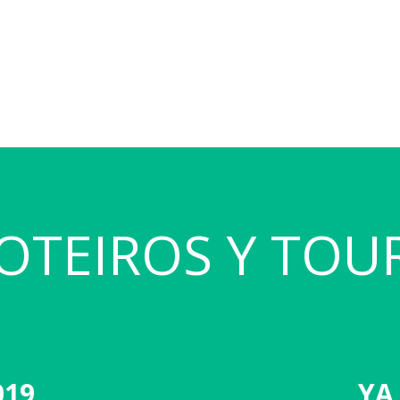
OTEIROS Y TOU
019
YA