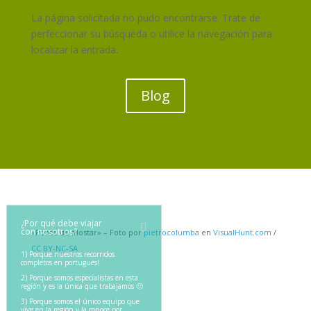
La página solicitada no pudo encontrarse. Trate de
perfeccionar su búsqueda o utilice la navegación para
localizar la entrada.
Blog
¿Por qué debe viajar
con nosotros?
«Ponte de Mostar» – Foto por
pietrocolumba
en
VisualHunt.com
/
CC BY-NC-SA
1) Porque nuestros recorridos
completos en portugués!
2) Porque somos especialistas en esta
región y es la única que trabajamos 🙂
3) Porque somos el único equipo que
vive en la región y la conoce por