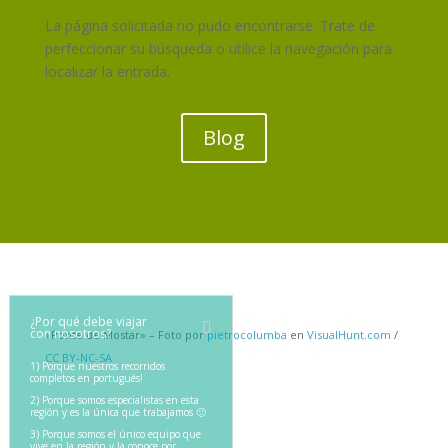
La página solicitada no pudo encontrarse. Trate de
perfeccionar su búsqueda o utilice la navegación para
localizar la entrada.
Blog
¿Por qué debe viajar
con nosotros?
«Ponte de Mostar» – Foto por
pietrocolumba
en
VisualHunt.com
/
CC BY-NC-SA
1) Porque nuestros recorridos
completos en portugués!
2) Porque somos especialistas en esta
región y es la única que trabajamos 🙂
3) Porque somos el único equipo que
vive en la región y la conoce por