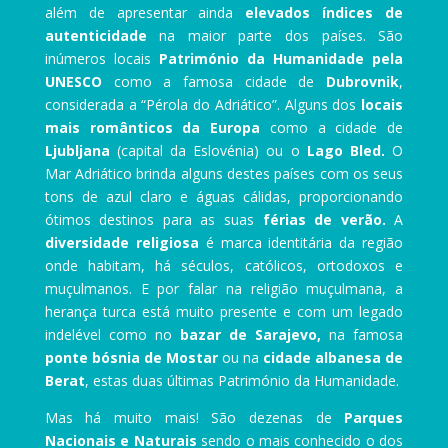
além de apresentar ainda
elevados índices de
autenticidade
na maior parte dos países. São
inúmeros locais
Património da Humanidade pela
UNESCO
como a famosa cidade de
Dubrovnik
,
considerada a “Pérola do Adriático”. Alguns dos
locais
mais românticos da Europa
como a cidade de
Ljubljana
(capital da Eslovénia) ou o
Lago Bled.
O
Mar Adriático brinda alguns destes países com os seus
tons de azul claro e águas cálidas, proporcionando
ótimos destinos para as suas
férias de verão.
A
diversidade religiosa
é marca identitária da região
onde habitam, há séculos, católicos, ortodoxos e
muçulmanos. E por falar na religião muçulmana, a
herança turca está muito presente e com um legado
indelével como no
bazar de Sarajevo,
na famosa
ponte bósnia de Mostar
ou na
cidade albanesa de
Berat
, estas duas últimas Património da Humanidade.
Mas há muito mais! São dezenas de
Parques
Nacionais e Naturais
sendo o mais conhecido o dos