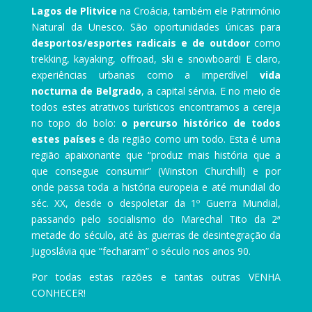
Lagos de Plitvice
na Croácia, também ele Património
Natural da Unesco. São oportunidades únicas para
desportos/esportes radicais e de outdoor
como
trekking, kayaking, offroad, ski e snowboard! E claro,
experiências urbanas como a imperdível
vida
nocturna de Belgrado
, a capital sérvia. E no meio de
todos estes atrativos turísticos encontramos a cereja
no topo do bolo:
o percurso histórico de todos
estes países
e da região como um todo. Esta é uma
região apaixonante que “produz mais história que a
que consegue consumir” (Winston Churchill) e por
onde passa toda a história europeia e até mundial do
séc. XX, desde o despoletar da 1º Guerra Mundial,
passando pelo socialismo do Marechal Tito da 2ª
metade do século, até às guerras de desintegração da
Jugoslávia que “fecharam” o século nos anos 90.
Por todas estas razões e tantas outras VENHA
CONHECER!