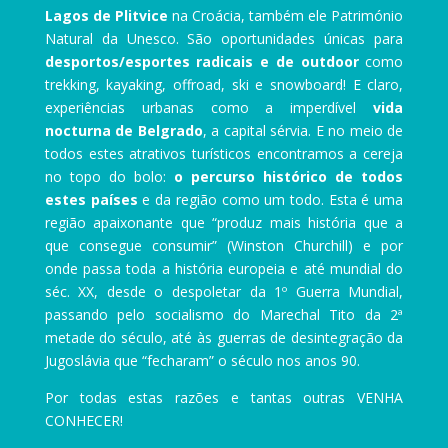
Lagos de Plitvice
na Croácia, também ele Património
Natural da Unesco. São oportunidades únicas para
desportos/esportes radicais e de outdoor
como
trekking, kayaking, offroad, ski e snowboard! E claro,
experiências urbanas como a imperdível
vida
nocturna de Belgrado
, a capital sérvia. E no meio de
todos estes atrativos turísticos encontramos a cereja
no topo do bolo:
o percurso histórico de todos
estes países
e da região como um todo. Esta é uma
região apaixonante que “produz mais história que a
que consegue consumir” (Winston Churchill) e por
onde passa toda a história europeia e até mundial do
séc. XX, desde o despoletar da 1º Guerra Mundial,
passando pelo socialismo do Marechal Tito da 2ª
metade do século, até às guerras de desintegração da
Jugoslávia que “fecharam” o século nos anos 90.
Por todas estas razões e tantas outras VENHA
CONHECER!