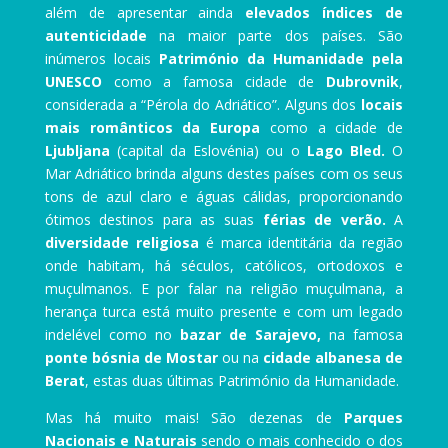
além de apresentar ainda
elevados índices de
autenticidade
na maior parte dos países. São
inúmeros locais
Património da Humanidade pela
UNESCO
como a famosa cidade de
Dubrovnik
,
considerada a “Pérola do Adriático”. Alguns dos
locais
mais românticos da Europa
como a cidade de
Ljubljana
(capital da Eslovénia) ou o
Lago Bled.
O
Mar Adriático brinda alguns destes países com os seus
tons de azul claro e águas cálidas, proporcionando
ótimos destinos para as suas
férias de verão.
A
diversidade religiosa
é marca identitária da região
onde habitam, há séculos, católicos, ortodoxos e
muçulmanos. E por falar na religião muçulmana, a
herança turca está muito presente e com um legado
indelével como no
bazar de Sarajevo,
na famosa
ponte bósnia de Mostar
ou na
cidade albanesa de
Berat
, estas duas últimas Património da Humanidade.
Mas há muito mais! São dezenas de
Parques
Nacionais e Naturais
sendo o mais conhecido o dos