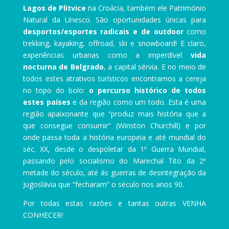
Lagos de Plitvice
na Croácia, também ele Património
Natural da Unesco. São oportunidades únicas para
desportos/esportes radicais e de outdoor
como
trekking, kayaking, offroad, ski e snowboard! E claro,
experiências urbanas como a imperdível
vida
nocturna de Belgrado
, a capital sérvia. E no meio de
todos estes atrativos turísticos encontramos a cereja
no topo do bolo:
o percurso histórico de todos
estes países
e da região como um todo. Esta é uma
região apaixonante que “produz mais história que a
que consegue consumir” (Winston Churchill) e por
onde passa toda a história europeia e até mundial do
séc. XX, desde o despoletar da 1º Guerra Mundial,
passando pelo socialismo do Marechal Tito da 2ª
metade do século, até às guerras de desintegração da
Jugoslávia que “fecharam” o século nos anos 90.
Por todas estas razões e tantas outras VENHA
CONHECER!