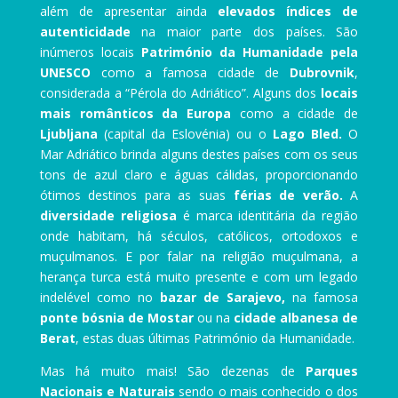
além de apresentar ainda
elevados índices de
autenticidade
na maior parte dos países. São
inúmeros locais
Património da Humanidade pela
UNESCO
como a famosa cidade de
Dubrovnik
,
considerada a “Pérola do Adriático”. Alguns dos
locais
mais românticos da Europa
como a cidade de
Ljubljana
(capital da Eslovénia) ou o
Lago Bled.
O
Mar Adriático brinda alguns destes países com os seus
tons de azul claro e águas cálidas, proporcionando
ótimos destinos para as suas
férias de verão.
A
diversidade religiosa
é marca identitária da região
onde habitam, há séculos, católicos, ortodoxos e
muçulmanos. E por falar na religião muçulmana, a
herança turca está muito presente e com um legado
indelével como no
bazar de Sarajevo,
na famosa
ponte bósnia de Mostar
ou na
cidade albanesa de
Berat
, estas duas últimas Património da Humanidade.
Mas há muito mais! São dezenas de
Parques
Nacionais e Naturais
sendo o mais conhecido o dos