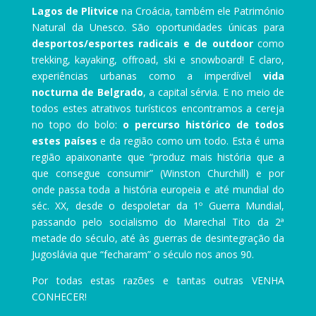
Lagos de Plitvice
na Croácia, também ele Património
Natural da Unesco. São oportunidades únicas para
desportos/esportes radicais e de outdoor
como
trekking, kayaking, offroad, ski e snowboard! E claro,
experiências urbanas como a imperdível
vida
nocturna de Belgrado
, a capital sérvia. E no meio de
todos estes atrativos turísticos encontramos a cereja
no topo do bolo:
o percurso histórico de todos
estes países
e da região como um todo. Esta é uma
região apaixonante que “produz mais história que a
que consegue consumir” (Winston Churchill) e por
onde passa toda a história europeia e até mundial do
séc. XX, desde o despoletar da 1º Guerra Mundial,
passando pelo socialismo do Marechal Tito da 2ª
metade do século, até às guerras de desintegração da
Jugoslávia que “fecharam” o século nos anos 90.
Por todas estas razões e tantas outras VENHA
CONHECER!