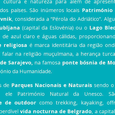
a, cultura e natureza para além de aprese
dos países. São inúmeros locais
Património
vnik
, considerada a “Pérola do Adriático”. Al
jubljana
(capital da Eslovénia) ou o
Lago Ble
 de azul claro e águas cálidas, proporcionan
e religiosa
é marca identitária da região onde
falar na religião muçulmana, a herança tur
 de Sarajevo,
na famosa
ponte bósnia de M
imónio da Humanidade.
as de
Parques Nacionais e Naturais
sendo o 
 ele Património Natural da Unesco. Sã
 e de outdoor
como trekking, kayaking, offr
perdível
vida nocturna de Belgrado
, a capit