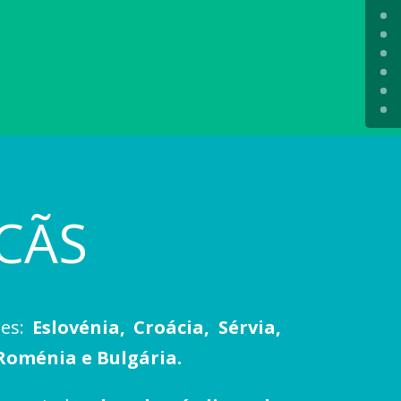
CÃS
ses:
Eslovénia, Croácia, Sérvia,
Roménia e Bulgária.