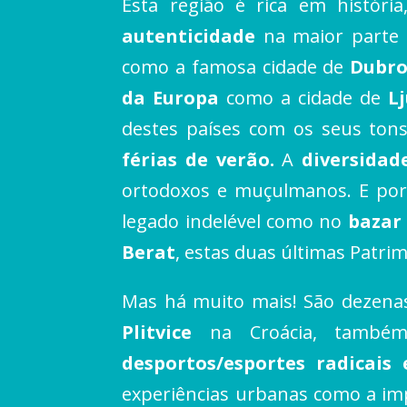
Esta região é rica em históri
autenticidade
na maior parte 
como a famosa cidade de
Dubro
da Europa
como a cidade de
L
destes países com os seus tons
férias de verão.
A
diversidad
ortodoxos e muçulmanos. E por 
legado indelével como no
bazar
Berat
, estas duas últimas Patr
Mas há muito mais! São dezen
Plitvice
na Croácia, também
desportos/esportes radicais
experiências urbanas como a im