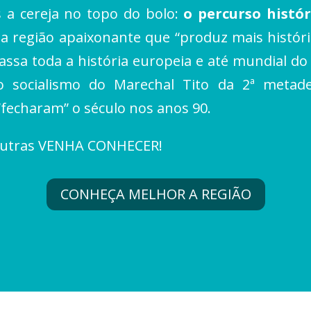
s a cereja no topo do bolo:
o percurso histór
a região apaixonante que “produz mais histór
assa toda a história europeia e até mundial do 
o socialismo do Marechal Tito da 2ª metade
“fecharam” o século nos anos 90.
s outras VENHA CONHECER!
CONHEÇA MELHOR A REGIÃO