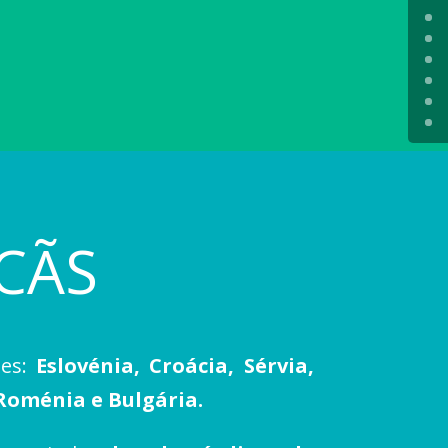
CÃS
ses:
Eslovénia, Croácia, Sérvia,
Roménia e Bulgária.