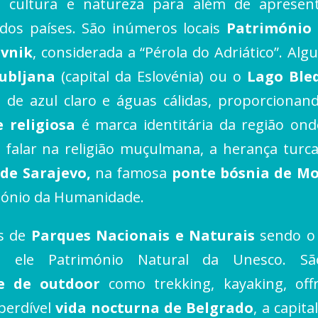
a, cultura e natureza para além de aprese
dos países. São inúmeros locais
Património
vnik
, considerada a “Pérola do Adriático”. Al
jubljana
(capital da Eslovénia) ou o
Lago Ble
 de azul claro e águas cálidas, proporcionan
e religiosa
é marca identitária da região onde
falar na religião muçulmana, a herança tur
 de Sarajevo,
na famosa
ponte bósnia de M
imónio da Humanidade.
as de
Parques Nacionais e Naturais
sendo o 
 ele Património Natural da Unesco. Sã
 e de outdoor
como trekking, kayaking, offr
perdível
vida nocturna de Belgrado
, a capit