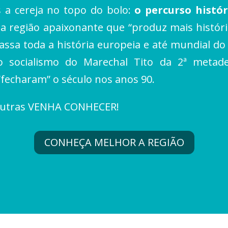
s a cereja no topo do bolo:
o percurso histór
a região apaixonante que “produz mais histór
assa toda a história europeia e até mundial do 
o socialismo do Marechal Tito da 2ª metade
“fecharam” o século nos anos 90.
s outras VENHA CONHECER!
CONHEÇA MELHOR A REGIÃO