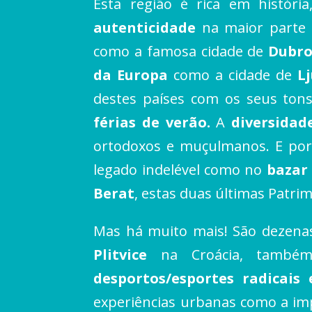
Esta região é rica em históri
autenticidade
na maior parte 
como a famosa cidade de
Dubro
da Europa
como a cidade de
L
destes países com os seus tons
férias de verão.
A
diversidad
ortodoxos e muçulmanos. E por 
legado indelével como no
bazar
Berat
, estas duas últimas Patr
Mas há muito mais! São dezen
Plitvice
na Croácia, também
desportos/esportes radicais
experiências urbanas como a im