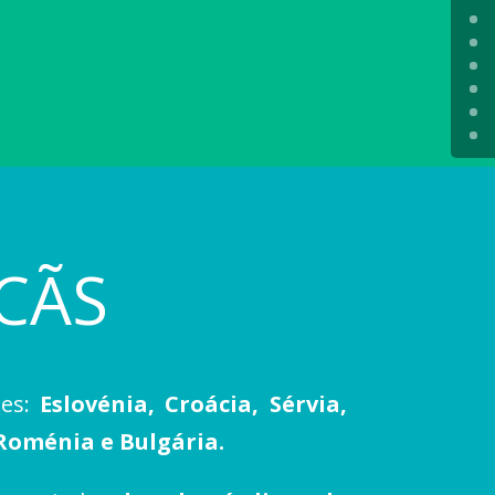
CÃS
ses:
Eslovénia, Croácia, Sérvia,
Roménia e Bulgária.