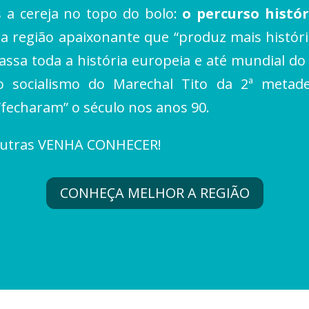
s a cereja no topo do bolo:
o percurso histór
a região apaixonante que “produz mais histór
assa toda a história europeia e até mundial do 
o socialismo do Marechal Tito da 2ª metade
“fecharam” o século nos anos 90.
s outras VENHA CONHECER!
CONHEÇA MELHOR A REGIÃO