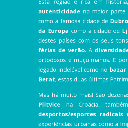
Esta região é rica em históri
autenticidade
na maior parte 
como a famosa cidade de
Dubro
da Europa
como a cidade de
L
destes países com os seus tons
férias de verão.
A
diversidad
ortodoxos e muçulmanos. E por 
legado indelével como no
bazar
Berat
, estas duas últimas Patr
Mas há muito mais! São dezen
Plitvice
na Croácia, também
desportos/esportes radicais
experiências urbanas como a im