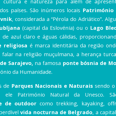
a, cultura e natureza para além de aprese
dos países. São inúmeros locais
Património
vnik
, considerada a “Pérola do Adriático”. Al
jubljana
(capital da Eslovénia) ou o
Lago Ble
 de azul claro e águas cálidas, proporcionan
e religiosa
é marca identitária da região onde
falar na religião muçulmana, a herança tur
 de Sarajevo,
na famosa
ponte bósnia de M
imónio da Humanidade.
as de
Parques Nacionais e Naturais
sendo o 
 ele Património Natural da Unesco. Sã
 e de outdoor
como trekking, kayaking, offr
perdível
vida nocturna de Belgrado
, a capit