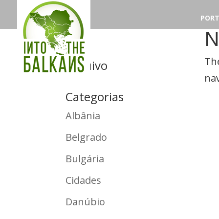
PORT
N
The
Arquivo
nav
Categorias
Albânia
Belgrado
Bulgária
Cidades
Danúbio