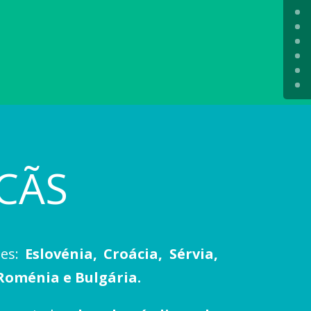
CÃS
ses:
Eslovénia, Croácia, Sérvia,
Roménia e Bulgária.