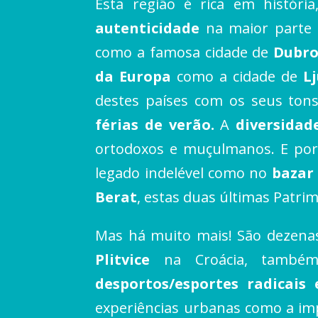
Esta região é rica em históri
autenticidade
na maior parte 
como a famosa cidade de
Dubro
da Europa
como a cidade de
L
destes países com os seus tons
férias de verão.
A
diversidad
ortodoxos e muçulmanos. E por 
legado indelével como no
bazar
Berat
, estas duas últimas Patr
Mas há muito mais! São dezen
Plitvice
na Croácia, também
desportos/esportes radicais
experiências urbanas como a im