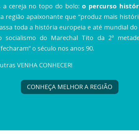
s a cereja no topo do bolo:
o percurso histór
a região apaixonante que “produz mais histór
assa toda a história europeia e até mundial do 
o socialismo do Marechal Tito da 2ª metade
“fecharam” o século nos anos 90.
s outras VENHA CONHECER!
CONHEÇA MELHOR A REGIÃO