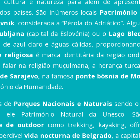
a, cultura e natureza para além de aprese
dos países. São inúmeros locais
Património
vnik
, considerada a “Pérola do Adriático”. Al
jubljana
(capital da Eslovénia) ou o
Lago Ble
 de azul claro e águas cálidas, proporcionan
e religiosa
é marca identitária da região onde
falar na religião muçulmana, a herança tur
 de Sarajevo,
na famosa
ponte bósnia de M
imónio da Humanidade.
as de
Parques Nacionais e Naturais
sendo o 
 ele Património Natural da Unesco. Sã
 e de outdoor
como trekking, kayaking, offr
perdível
vida nocturna de Belgrado
, a capit