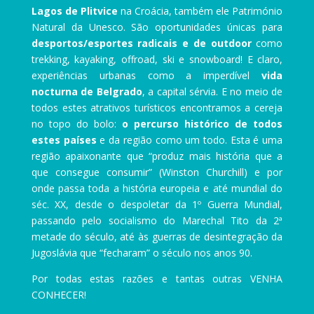
Lagos de Plitvice
na Croácia, também ele Património
Natural da Unesco. São oportunidades únicas para
desportos/esportes radicais e de outdoor
como
trekking, kayaking, offroad, ski e snowboard! E claro,
experiências urbanas como a imperdível
vida
nocturna de Belgrado
, a capital sérvia. E no meio de
todos estes atrativos turísticos encontramos a cereja
no topo do bolo:
o percurso histórico de todos
estes países
e da região como um todo. Esta é uma
região apaixonante que “produz mais história que a
que consegue consumir” (Winston Churchill) e por
onde passa toda a história europeia e até mundial do
séc. XX, desde o despoletar da 1º Guerra Mundial,
passando pelo socialismo do Marechal Tito da 2ª
metade do século, até às guerras de desintegração da
Jugoslávia que “fecharam” o século nos anos 90.
Por todas estas razões e tantas outras VENHA
CONHECER!