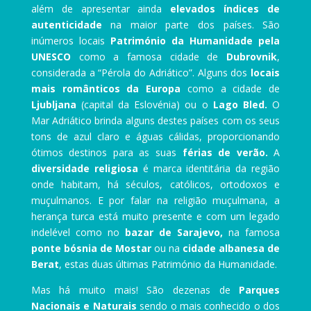
além de apresentar ainda
elevados índices de
autenticidade
na maior parte dos países. São
inúmeros locais
Património da Humanidade pela
UNESCO
como a famosa cidade de
Dubrovnik
,
considerada a “Pérola do Adriático”. Alguns dos
locais
mais românticos da Europa
como a cidade de
Ljubljana
(capital da Eslovénia) ou o
Lago Bled.
O
Mar Adriático brinda alguns destes países com os seus
tons de azul claro e águas cálidas, proporcionando
ótimos destinos para as suas
férias de verão.
A
diversidade religiosa
é marca identitária da região
onde habitam, há séculos, católicos, ortodoxos e
muçulmanos. E por falar na religião muçulmana, a
herança turca está muito presente e com um legado
indelével como no
bazar de Sarajevo,
na famosa
ponte bósnia de Mostar
ou na
cidade albanesa de
Berat
, estas duas últimas Património da Humanidade.
Mas há muito mais! São dezenas de
Parques
Nacionais e Naturais
sendo o mais conhecido o dos