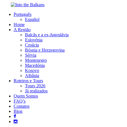
Português
Español
Home
A Região
Balcãs e a ex-Jugoslávia
Eslovénia
Croácia
Bósnia e Herzegovina
Sérvia
Montenegro
Macedónia
Kosovo
Albânia
Roteiros e Tours
Tours 2026
Já realizados
Quem Somos
FAQ’s
Contatos
Blog