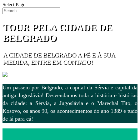
Select Page
TOUR PELA CIDADE DE
BELGRADO
A CIDADE DE BELGRADO A PÉ E À SUA
MEDIDA, ENTRE EM CONTATO!
Um passeio por Belgrado, a capital da Sérvia e capital da
antiga Jugoslávia! Desvendamos toda a história e histórias
da cidade: a Sérvia, a Jugoslávia e o Marechal Tito, o
Kosovo, os anos 90, os acontecimentos do ano 1389 e tudo
de lá para cá!