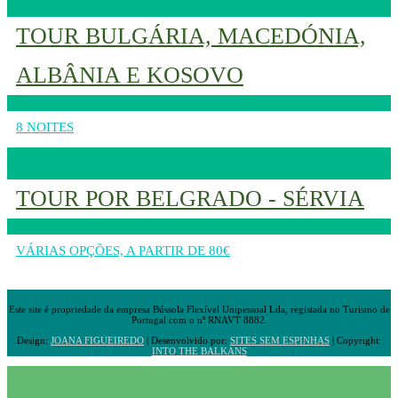
TOUR BULGÁRIA, MACEDÓNIA,
ALBÂNIA E KOSOVO
8 NOITES
TOUR POR BELGRADO - SÉRVIA
VÁRIAS OPÇÕES, A PARTIR DE 80€
Este site é propriedade da empresa Bússola Flexível Unipessoal Lda, registada no Turismo de
Portugal com o nº RNAVT 8882.
Design:
JOANA FIGUEIREDO
| Desenvolvido por:
SITES SEM ESPINHAS
| Copyright:
INTO THE BALKANS