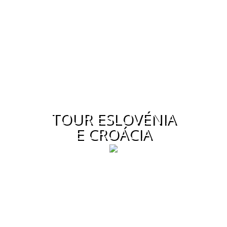
TOUR ESLOVÉNIA
E CROÁCIA
Nesta viagem visitámos lugares
emblemáticos dos 2 países. Se a Croácia