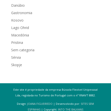
Danúbio
Gastronomia
Kosovo
Lago Ohrid
Macedónia
Pristina
Sem categoria
Sérvia
Skopje
Este site é propriedade da empresa Bússola Flexível Unipessoal
Lda, registada no Turismo de Portugal com o nº RNAVT 8882.
Design:
JOANA FIGUEIREDO
| Desenvolvido por:
SITES SEM
ESPINHAS
| Copyright:
INTO THE BALKANS