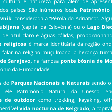
a, cultura e natureza para além de aprese
dos países. São inúmeros locais
Património
vnik
, considerada a “Pérola do Adriático”. Al
jubljana
(capital da Eslovénia) ou o
Lago Ble
 de azul claro e águas cálidas, proporcionan
e religiosa
é marca identitária da região onde
falar na religião muçulmana, a herança tur
 de Sarajevo,
na famosa
ponte bósnia de M
imónio da Humanidade.
as de
Parques Nacionais e Naturais
sendo o 
 ele Património Natural da Unesco. Sã
 e de outdoor
como trekking, kayaking, offr
perdível
vida nocturna de Belgrado
, a capit