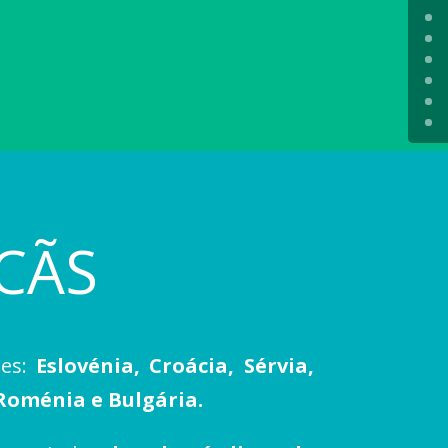
CÃS
ses:
Eslovénia, Croácia, Sérvia,
Roménia e Bulgária.