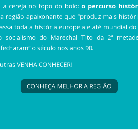
s a cereja no topo do bolo:
o percurso histór
a região apaixonante que “produz mais histór
assa toda a história europeia e até mundial do 
o socialismo do Marechal Tito da 2ª metade
“fecharam” o século nos anos 90.
s outras VENHA CONHECER!
CONHEÇA MELHOR A REGIÃO