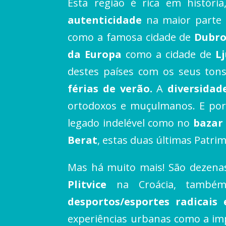
Esta região é rica em históri
autenticidade
na maior parte 
como a famosa cidade de
Dubro
da Europa
como a cidade de
L
destes países com os seus tons
férias de verão.
A
diversidad
ortodoxos e muçulmanos. E por 
legado indelével como no
bazar
Berat
, estas duas últimas Patr
Mas há muito mais! São dezen
Plitvice
na Croácia, também
desportos/esportes radicais
experiências urbanas como a im