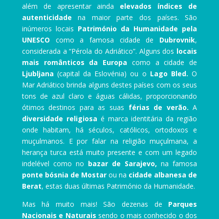
além de apresentar ainda
elevados índices de
autenticidade
na maior parte dos países. São
inúmeros locais
Património da Humanidade pela
UNESCO
como a famosa cidade de
Dubrovnik
,
considerada a “Pérola do Adriático”. Alguns dos
locais
mais românticos da Europa
como a cidade de
Ljubljana
(capital da Eslovénia) ou o
Lago Bled.
O
Mar Adriático brinda alguns destes países com os seus
tons de azul claro e águas cálidas, proporcionando
ótimos destinos para as suas
férias de verão.
A
diversidade religiosa
é marca identitária da região
onde habitam, há séculos, católicos, ortodoxos e
muçulmanos. E por falar na religião muçulmana, a
herança turca está muito presente e com um legado
indelével como no
bazar de Sarajevo,
na famosa
ponte bósnia de Mostar
ou na
cidade albanesa de
Berat
, estas duas últimas Património da Humanidade.
Mas há muito mais! São dezenas de
Parques
Nacionais e Naturais
sendo o mais conhecido o dos