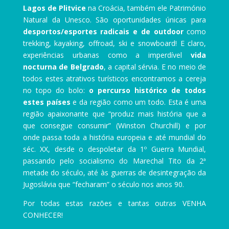
Lagos de Plitvice
na Croácia, também ele Património
Natural da Unesco. São oportunidades únicas para
desportos/esportes radicais e de outdoor
como
trekking, kayaking, offroad, ski e snowboard! E claro,
experiências urbanas como a imperdível
vida
nocturna de Belgrado
, a capital sérvia. E no meio de
todos estes atrativos turísticos encontramos a cereja
no topo do bolo:
o percurso histórico de todos
estes países
e da região como um todo. Esta é uma
região apaixonante que “produz mais história que a
que consegue consumir” (Winston Churchill) e por
onde passa toda a história europeia e até mundial do
séc. XX, desde o despoletar da 1º Guerra Mundial,
passando pelo socialismo do Marechal Tito da 2ª
metade do século, até às guerras de desintegração da
Jugoslávia que “fecharam” o século nos anos 90.
Por todas estas razões e tantas outras VENHA
CONHECER!