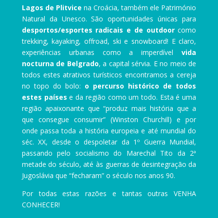
Lagos de Plitvice
na Croácia, também ele Património
Natural da Unesco. São oportunidades únicas para
desportos/esportes radicais e de outdoor
como
trekking, kayaking, offroad, ski e snowboard! E claro,
experiências urbanas como a imperdível
vida
nocturna de Belgrado
, a capital sérvia. E no meio de
todos estes atrativos turísticos encontramos a cereja
no topo do bolo:
o percurso histórico de todos
estes países
e da região como um todo. Esta é uma
região apaixonante que “produz mais história que a
que consegue consumir” (Winston Churchill) e por
onde passa toda a história europeia e até mundial do
séc. XX, desde o despoletar da 1º Guerra Mundial,
passando pelo socialismo do Marechal Tito da 2ª
metade do século, até às guerras de desintegração da
Jugoslávia que “fecharam” o século nos anos 90.
Por todas estas razões e tantas outras VENHA
CONHECER!