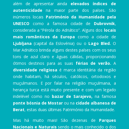
além de apresentar ainda
elevados índices de
autenticidade
na maior parte dos países. São
inúmeros locais
Património da Humanidade pela
UNESCO
como a famosa cidade de
Dubrovnik
,
considerada a “Pérola do Adriático”. Alguns dos
locais
mais românticos da Europa
como a cidade de
Ljubljana
(capital da Eslovénia) ou o
Lago Bled.
O
Mar Adriático brinda alguns destes países com os seus
tons de azul claro e águas cálidas, proporcionando
ótimos destinos para as suas
férias de verão.
A
diversidade religiosa
é marca identitária da região
onde habitam, há séculos, católicos, ortodoxos e
muçulmanos. E por falar na religião muçulmana, a
herança turca está muito presente e com um legado
indelével como no
bazar de Sarajevo,
na famosa
ponte bósnia de Mostar
ou na
cidade albanesa de
Berat
, estas duas últimas Património da Humanidade.
Mas há muito mais! São dezenas de
Parques
Nacionais e Naturais
sendo o mais conhecido o dos