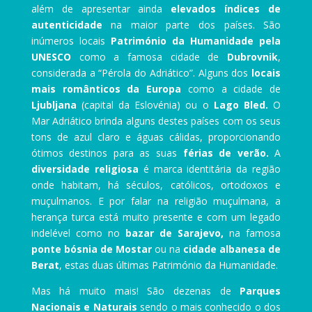
além de apresentar ainda
elevados índices de
autenticidade
na maior parte dos países. São
inúmeros locais
Património da Humanidade pela
UNESCO
como a famosa cidade de
Dubrovnik
,
considerada a “Pérola do Adriático”. Alguns dos
locais
mais românticos da Europa
como a cidade de
Ljubljana
(capital da Eslovénia) ou o
Lago Bled.
O
Mar Adriático brinda alguns destes países com os seus
tons de azul claro e águas cálidas, proporcionando
ótimos destinos para as suas
férias de verão.
A
diversidade religiosa
é marca identitária da região
onde habitam, há séculos, católicos, ortodoxos e
muçulmanos. E por falar na religião muçulmana, a
herança turca está muito presente e com um legado
indelével como no
bazar de Sarajevo,
na famosa
ponte bósnia de Mostar
ou na
cidade albanesa de
Berat
, estas duas últimas Património da Humanidade.
Mas há muito mais! São dezenas de
Parques
Nacionais e Naturais
sendo o mais conhecido o dos