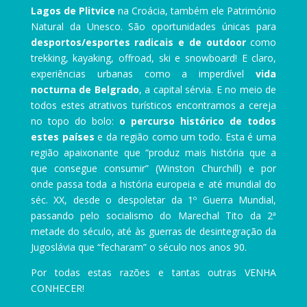
Lagos de Plitvice
na Croácia, também ele Património
Natural da Unesco. São oportunidades únicas para
desportos/esportes radicais e de outdoor
como
trekking, kayaking, offroad, ski e snowboard! E claro,
experiências urbanas como a imperdível
vida
nocturna de Belgrado
, a capital sérvia. E no meio de
todos estes atrativos turísticos encontramos a cereja
no topo do bolo:
o percurso histórico de todos
estes países
e da região como um todo. Esta é uma
região apaixonante que “produz mais história que a
que consegue consumir” (Winston Churchill) e por
onde passa toda a história europeia e até mundial do
séc. XX, desde o despoletar da 1º Guerra Mundial,
passando pelo socialismo do Marechal Tito da 2ª
metade do século, até às guerras de desintegração da
Jugoslávia que “fecharam” o século nos anos 90.
Por todas estas razões e tantas outras VENHA
CONHECER!